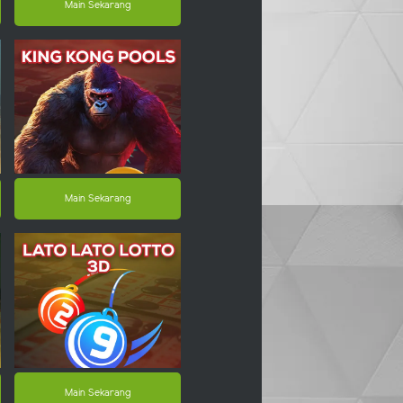
Main Sekarang
Main Sekarang
Main Sekarang