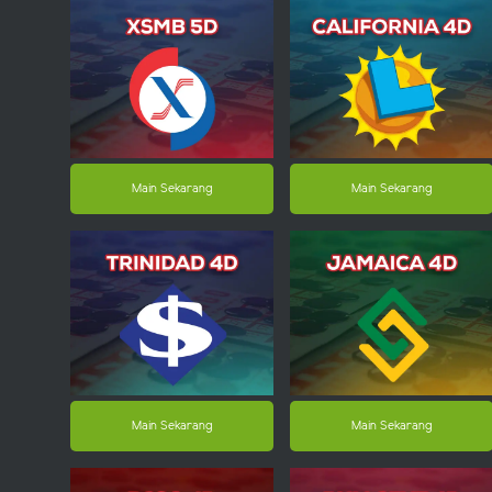
Main Sekarang
Main Sekarang
Main Sekarang
Main Sekarang