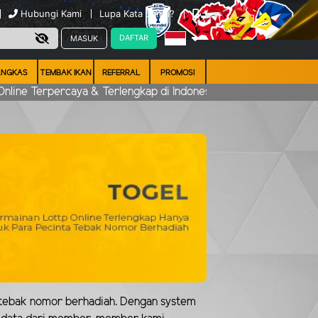
Hubungi Kami
Lupa Kata Sandi?
DAFTAR
ANGKAS
TEMBAK IKAN
REFERRAL
PROMOSI
 Indonesia! | Promo Goal AFF CUP 15% menit 88+ | Bonus Ta
 tebak nomor berhadiah. Dengan system