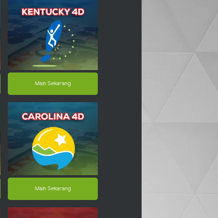
Main Sekarang
Main Sekarang