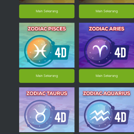
Main Sekarang
Main Sekarang
Main Sekarang
Main Sekarang