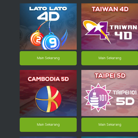
Main Sekarang
Main Sekarang
Main Sekarang
Main Sekarang