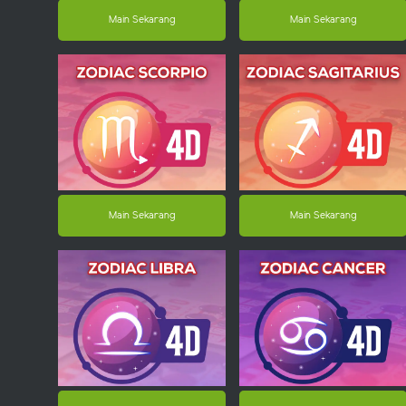
Main Sekarang
Main Sekarang
Main Sekarang
Main Sekarang