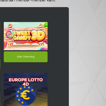
an data dari member-member kami.
Main Sekarang